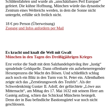
Schlittenfahrten und wurde als „unschätzbares Perl Europae“
gefeiert. Die kühne Hoffnung, München würde das dynastische
Zentrum eines Weltreichs werden, in dem die Sonne nicht
untergeht, erfüllte sich freilich nicht.
18 € pro Person (Überweisung)
Zugang und Infos anfordern per Mail
Es kracht und knalt die Welt mit Gwalt
München in den Tagen des Dreißigjährigen Krieges
Erst verlor die Stadt mit dem Salzhandelsprivileg ihre „lustig“
sprudelnde Geldquelle. Dann offenbarte ein aufsehenerregender
Hexenprozess die Macht des Bösen. Und schließlich schlug
auch noch ein Blitz in den Turm von St. Peter ein. Allenthalben
zeigte sich das „Zerstörungswerk des Teufels“. Als der
Schwedenkönig Gustav II. Adolf, der gefürchtete „Löwe aus
Mitternacht“, am Mittag des 17. Mai 1632 mit seinem Heer am
Gasteig aufzog, schien das Schicksal Münchens besiegelt.
Denn der in Bau befindliche Bastionsgürtel war noch nicht
geschlossen.