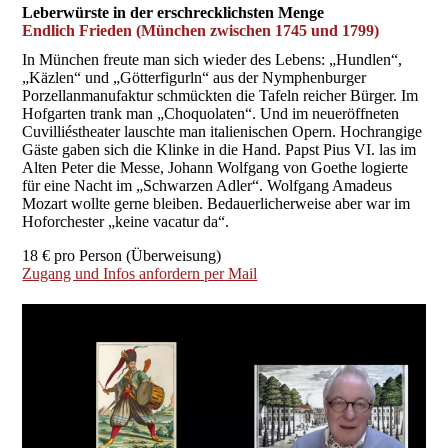
Leberwürste in der erschrecklichsten Menge
Endlich Frieden (München zwischen 1745 und 1799)
In München freute man sich wieder des Lebens: „Hundlen“,
„Käzlen“ und „Götterfigurln“ aus der Nymphenburger
Porzellanmanufaktur schmückten die Tafeln reicher Bürger. Im
Hofgarten trank man „Choquolaten“. Und im neueröffneten
Cuvilliéstheater lauschte man italienischen Opern. Hochrangige
Gäste gaben sich die Klinke in die Hand. Papst Pius VI. las im
Alten Peter die Messe, Johann Wolfgang von Goethe logierte
für eine Nacht im „Schwarzen Adler“. Wolfgang Amadeus
Mozart wollte gerne bleiben. Bedauerlicherweise aber war im
Hoforchester „keine vacatur da“.
18 € pro Person (Überweisung)
Zugang und Infos anfordern per Mail