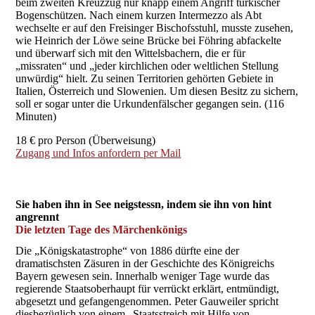
beim zweiten Kreuzzug nur knapp einem Angriff türkischer
Bogenschützen. Nach einem kurzen Intermezzo als Abt
wechselte er auf den Freisinger Bischofsstuhl, musste zusehen,
wie Heinrich der Löwe seine Brücke bei Föhring abfackelte
und überwarf sich mit den Wittelsbachern, die er für
„missraten“ und „jeder kirchlichen oder weltlichen Stellung
unwürdig“ hielt. Zu seinen Territorien gehörten Gebiete in
Italien, Österreich und Slowenien. Um diesen Besitz zu sichern,
soll er sogar unter die Urkundenfälscher gegangen sein. (116
Minuten)
18 € pro Person (Überweisung)
Zugang und Infos anfordern per Mail
Sie haben ihn in See neigstessn, indem sie ihn von hint
angrennt
Die letzten Tage des Märchenkönigs
Die „Königskatastrophe“ von 1886 dürfte eine der
dramatischsten Zäsuren in der Geschichte des Königreichs
Bayern gewesen sein. Innerhalb weniger Tage wurde das
regierende Staatsoberhaupt für verrückt erklärt, entmündigt,
abgesetzt und gefangengenommen. Peter Gauweiler spricht
diesbezüglich von einem „Staatsstreich mit Hilfe von