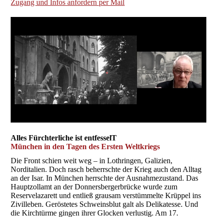
Zugang und Infos anfordern per Mail
Alles Fürchterliche ist entfesselT
München in den Tagen des Ersten Weltkriegs
Die Front schien weit weg – in Lothringen, Galizien,
Norditalien. Doch rasch beherrschte der Krieg auch den Alltag
an der Isar. In München herrschte der Ausnahmezustand. Das
Hauptzollamt an der Donnersbergerbrücke wurde zum
Reservelazarett und entließ grausam verstümmelte Krüppel ins
Zivilleben. Geröstetes Schweinsblut galt als Delikatesse. Und
die Kirchtürme gingen ihrer Glocken verlustig. Am 17.