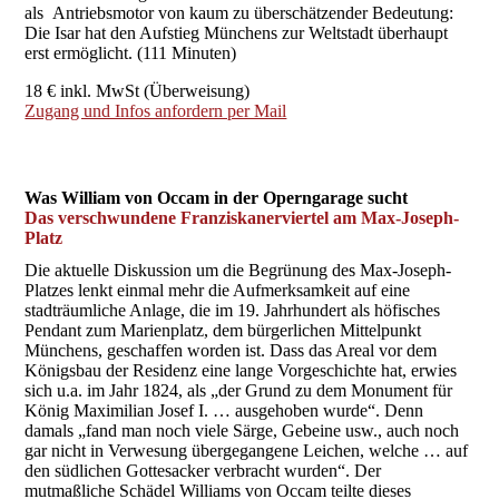
als Antriebsmotor von kaum zu überschätzender Bedeutung:
Die Isar hat den Aufstieg Münchens zur Weltstadt überhaupt
erst ermöglicht. (111 Minuten)
18 € inkl. MwSt (Überweisung)
Zugang und Infos anfordern per Mail
Was William von Occam in der Operngarage sucht
Das verschwundene Franziskanerviertel am Max-Joseph-
Platz
Die aktuelle Diskussion um die Begrünung des Max-Joseph-
Platzes lenkt einmal mehr die Aufmerksamkeit auf eine
stadträumliche Anlage, die im 19. Jahrhundert als höfisches
Pendant zum Marienplatz, dem bürgerlichen Mittelpunkt
Münchens, geschaffen worden ist. Dass das Areal vor dem
Königsbau der Residenz eine lange Vorgeschichte hat, erwies
sich u.a. im Jahr 1824, als „der Grund zu dem Monument für
König Maximilian Josef I. … ausgehoben wurde“. Denn
damals „fand man noch viele Särge, Gebeine usw., auch noch
gar nicht in Verwesung übergegangene Leichen, welche … auf
den südlichen Gottesacker verbracht wurden“. Der
mutmaßliche Schädel Williams von Occam teilte dieses