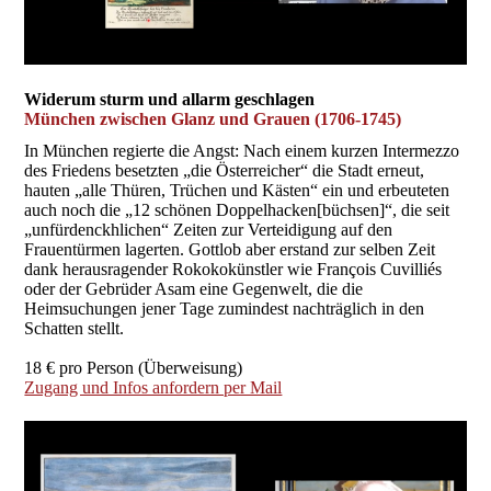
Widerum sturm und allarm geschlagen
München zwischen Glanz und Grauen (1706-1745)
In München regierte die Angst: Nach einem kurzen Intermezzo
des Friedens besetzten „die Österreicher“ die Stadt erneut,
hauten „alle Thüren, Trüchen und Kästen“ ein und erbeuteten
auch noch die „12 schönen Doppelhacken[büchsen]“, die seit
„unfürdenckhlichen“ Zeiten zur Verteidigung auf den
Frauentürmen lagerten. Gottlob aber erstand zur selben Zeit
dank herausragender Rokokokünstler wie François Cuvilliés
oder der Gebrüder Asam eine Gegenwelt, die die
Heimsuchungen jener Tage zumindest nachträglich in den
Schatten stellt.
18 € pro Person (Überweisung)
Zugang und Infos anfordern per Mail