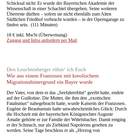
Schicksal nicht: Er wurde der Bayerischen Akademie der
Wissenschaft in einer Schachtel übergeben. Seine weiteren
Überreste dürften – sofern sie nicht ebenfalls zum Alten
Südlichen Friedhof verbracht wurden – in der Operngarage zu
finden sein. (111 Minuten)
18 € inkl. MwSt (Überweisung)
Zugang und Infos anfordern per Mail
Den Leuchtenberger rühm‘ ich Euch
Wie aus einem Franzosen mit kreolischem
Migrationshintergrund ein Bayer wurde
Der Vater, von dem er das „Seefahrerblut“ geerbt hatte, endete
auf der Guillotine. Die Mutter, die ihm den „exotischen
Fatalismus“ nahegebracht hatte, wurde Kaiserin der Franzosen.
Eugène de Beauharnais hatte unwahrscheinliches Glück: Durch
die Hochzeit mit der bayerischen Königstochter Auguste
Amalie gehörte er zur Familie der Wittelsbacher. Damit entging
er der Schmach, nur als Ziehkind Napoleons gesehen zu
werden. Seine Tage beschloss er als „Herzog von