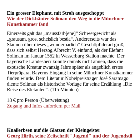
Ein grosser Elephant, mit Stroh ausgeschoppt
Wie der Dickhäuter Soliman den Weg in die Münchner
Kunstkammer fand
Einerseits galt das „maussfarb[ene]“ Schwergewicht als
„grausam, gros, scheislich bestia“. Andererseits war das
Staunen über dieses „wunderparlich“ Geschöpf derart groß,
dass sich selbst Herzog Albrecht V. einfand, als der Elefant
Soliman im Januar 1552 in Wasserburg Station machte. Der
bayerische Landesherr konnte damals nicht ahnen, dass die
exotische Kreatur zwanzig Jahre später als angeblich erstes
Tierpräparat Bayerns Eingang in seine Münchner Kunstkammer
finden würde. Dem Literatur-Nobelpreisträger José Saramago
diente Soliman als historische Vorlage für seine Erzählung „Die
Reise des Elefanten“. (115 Minuten)
18 € pro Person (Überweisung)
Zugang und Infos anfordern per Mail
Knallerbsen auf die Glatzen der Kleingeister
Georg Hirth, seine Zeitschrift "Jugend" und der Jugendstil