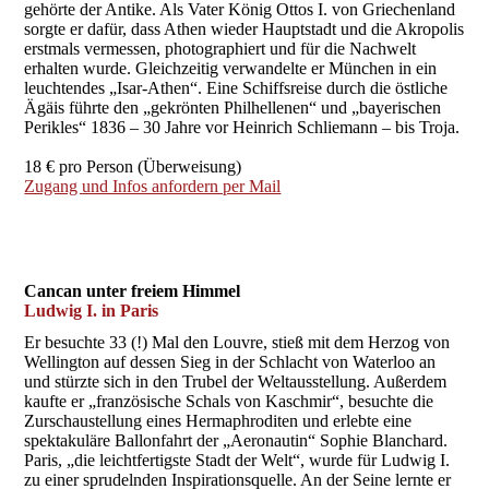
gehörte der Antike. Als Vater König Ottos I. von Griechenland
sorgte er dafür, dass Athen wieder Hauptstadt und die Akropolis
erstmals vermessen, photographiert und für die Nachwelt
erhalten wurde. Gleichzeitig verwandelte er München in ein
leuchtendes „Isar-Athen“. Eine Schiffsreise durch die östliche
Ägäis führte den „gekrönten Philhellenen“ und „bayerischen
Perikles“ 1836 – 30 Jahre vor Heinrich Schliemann – bis Troja.
18 € pro Person (Überweisung)
Zugang und Infos anfordern per Mail
Cancan unter freiem Himmel
Ludwig I. in Paris
Er besuchte 33 (!) Mal den Louvre, stieß mit dem Herzog von
Wellington auf dessen Sieg in der Schlacht von Waterloo an
und stürzte sich in den Trubel der Weltausstellung. Außerdem
kaufte er „französische Schals von Kaschmir“, besuchte die
Zurschaustellung eines Hermaphroditen und erlebte eine
spektakuläre Ballonfahrt der „Aeronautin“ Sophie Blanchard.
Paris, „die leichtfertigste Stadt der Welt“, wurde für Ludwig I.
zu einer sprudelnden Inspirationsquelle. An der Seine lernte er