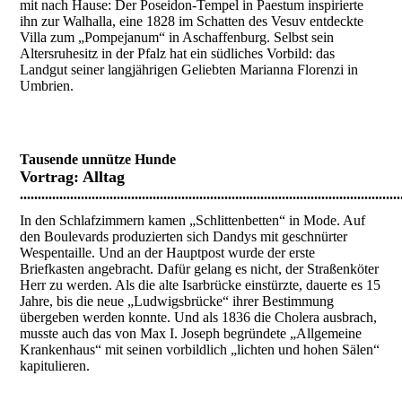
mit nach Hause: Der Poseidon-Tempel in Paestum inspirierte
ihn zur Walhalla, eine 1828 im Schatten des Vesuv entdeckte
Villa zum „Pompejanum“ in Aschaffenburg. Selbst sein
Altersruhesitz in der Pfalz hat ein südliches Vorbild: das
Landgut seiner langjährigen Geliebten Marianna Florenzi in
Umbrien.
Tausende unnütze Hunde
Vortrag:
Alltag
..........................................................................................................
In den Schlafzimmern kamen „Schlittenbetten“ in Mode. Auf
den Boulevards produzierten sich Dandys mit geschnürter
Wespentaille. Und an der Hauptpost wurde der erste
Briefkasten angebracht. Dafür gelang es nicht, der Straßenköter
Herr zu werden. Als die alte Isarbrücke einstürzte, dauerte es 15
Jahre, bis die neue „Ludwigsbrücke“ ihrer Bestimmung
übergeben werden konnte. Und als 1836 die Cholera ausbrach,
musste auch das von Max I. Joseph begründete „Allgemeine
Krankenhaus“ mit seinen vorbildlich „lichten und hohen Sälen“
kapitulieren.