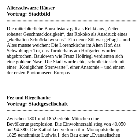
Altersschwarze Häuser
Vortrag:
Stadtbild
..........................................................................................................
Die mittelalterliche Bausubstanz galt als Relikt aus „Zeiten
rohester Geschmacklosigkeit“, das Rokoko als Ausdruck eines
„ekelhaften Schnörkelwesens“. Ein neuer Stil war gefragt – und
Altes musste weichen: Die Lorenzkirche im Alten Hof, das
Schwabinger Tor, das Turnierhaus am Hofgarten wurden
abgebrochen. Baulöwen wie Franz Höllriegl verdienten sich
eine goldene Nase. Die Stadt wurde chic, schmückte sich mit
einer „Königlichen Sternwarte“, einer Anatomie – und einem
der ersten Photomuseen Europas.
Fez und Riegelhaube
Vortrag:
Stadtgesellschaft
..........................................................................................................
Zwischen 1801 und 1852 erlebte München eine
Bevölkerungsexplosion. Die Einwohnerzahl stieg von 40.050
auf 94.380. Die Katholiken verloren ihre Monopolstellung.
1825 genehmigte Ludwig I. den Bau einer „Evangelischen