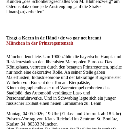
Kunden „des Schönheitsgeschäftes von M. Blüthenzweig“ am
Odeonsplatz ohne jede Anstrengung „auf die Straße
hinaus[zu]verhelfen“.
Tragt a Kerzn in de Händ / de wo gar net brennt
München in der Prinzregentenzeit
München leuchtete. Um 1900 zählte die bayerische Haupt- und
Residenzstadt zu den liberalsten Metropolen Europas. Das
Königshaus, vertreten durch den betagten Prinzregenten, spielte
nur noch eine dekorative Rolle. An seiner Stelle gaben
Malerfürsten, Industriebarone und der tatkräftige Bürgermeister
Wilhelm von Borscht den Ton an. Bierpaläste,
Kinematographentheater und Warentempel eroberten das
Stadtbild, das Automobil verdrängte Last- und
Personenfuhrwerke. Und in Schwabing legte sich ein junger
russischer Exilant einen neuen Tarnnamen zu: Lenin.
Montag, 04.05.2026, 19 Uhr (Einlass und Umtrunk ab 18 Uhr)
Präsenz-Vortrag von Klaus Reichold im Zentrum St. Bonifaz,
Karlstr. 34, 80333 München