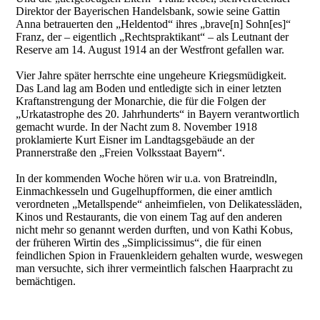
Direktor der Bayerischen Handelsbank, sowie seine Gattin
Anna betrauerten den „Heldentod“ ihres „brave[n] Sohn[es]“
Franz, der – eigentlich „Rechtspraktikant“ – als Leutnant der
Reserve am 14. August 1914 an der Westfront gefallen war.
Vier Jahre später herrschte eine ungeheure Kriegsmüdigkeit.
Das Land lag am Boden und entledigte sich in einer letzten
Kraftanstrengung der Monarchie, die für die Folgen der
„Urkatastrophe des 20. Jahrhunderts“ in Bayern verantwortlich
gemacht wurde. In der Nacht zum 8. November 1918
proklamierte Kurt Eisner im Landtagsgebäude an der
Prannerstraße den „Freien Volksstaat Bayern“.
In der kommenden Woche hören wir u.a. von Bratreindln,
Einmachkesseln und Gugelhupfformen, die einer amtlich
verordneten „Metallspende“ anheimfielen, von Delikatessläden,
Kinos und Restaurants, die von einem Tag auf den anderen
nicht mehr so genannt werden durften, und von Kathi Kobus,
der früheren Wirtin des „Simplicissimus“, die für einen
feindlichen Spion in Frauenkleidern gehalten wurde, weswegen
man versuchte, sich ihrer vermeintlich falschen Haarpracht zu
bemächtigen.