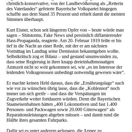
christlich-konservative, von der Landbevölkerung als „Retterin
des Vaterlandes“ gefeierte Bayerische Volkspartei hingegen
schaffte aus dem Stand 35 Prozent und erhielt damit die meisten
Stimmen überhaupt.
Kurt Eisner, schon seit längerem Opfer von – heute würde man
sagen – Shitstorms, Fake News und persönlich diffamierender
Hass-Propaganda, reagierte. Am 20. Februar 1919 feilte er bis
tief in die Nacht an einer Rede, mit der er am nächsten
Vormittag im Landtag seine Demission bekanntgeben wollte.
Selbstkritisch zog er Bilanz – und gestand unumwunden zu,
dass seine Regierung in ihrer knapp dreieinhalbmonatigen
Amtszeit nicht so weit gekommen sei, wie „es im Interesse der
leidenden Volksgenossen unbedingt notwendig gewesen wäre“.
Er machte keinen Hehl daraus, dass die „Ernährungslage“ nach
wie vor zu wünschen übrig lasse, dass die „Kohlennot“ noch
immer um sich greife – und dass die Verspätungen im
Zugverkehr weiter fortdauern würden. Denn die Bayerischen
Staatseisenbahnen hätten „400 Lokomotiven und fast 1.400
Personen- und Packwagen sowie 20.000 Güterwagen“ als
Reparationsleistungen abgeben müssen – und damit rund die
Hälfte ihres gesamten Fuhrparks.
Dafür sei es unter anderem gelungen, die Armee zu