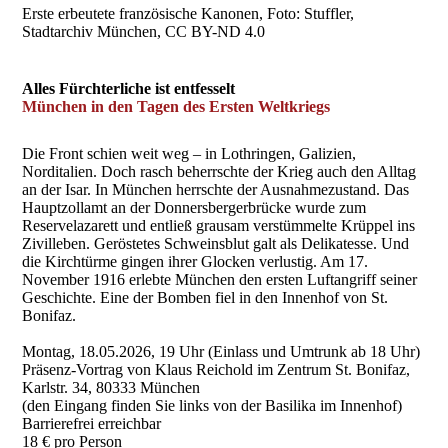
Erste erbeutete französische Kanonen, Foto: Stuffler,
Stadtarchiv München, CC BY-ND 4.0
Alles Fürchterliche ist entfesselt
München in den Tagen des Ersten Weltkriegs
Die Front schien weit weg – in Lothringen, Galizien,
Norditalien. Doch rasch beherrschte der Krieg auch den Alltag
an der Isar. In München herrschte der Ausnahmezustand. Das
Hauptzollamt an der Donnersbergerbrücke wurde zum
Reservelazarett und entließ grausam verstümmelte Krüppel ins
Zivilleben. Geröstetes Schweinsblut galt als Delikatesse. Und
die Kirchtürme gingen ihrer Glocken verlustig. Am 17.
November 1916 erlebte München den ersten Luftangriff seiner
Geschichte. Eine der Bomben fiel in den Innenhof von St.
Bonifaz.
Montag, 18.05.2026, 19 Uhr (Einlass und Umtrunk ab 18 Uhr)
Präsenz-Vortrag von Klaus Reichold im Zentrum St. Bonifaz,
Karlstr. 34, 80333 München
(den Eingang finden Sie links von der Basilika im Innenhof)
Barrierefrei erreichbar
18 € pro Person