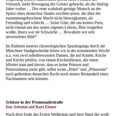
Vernunft, mehr Bewegung der Geister gebracht, als die fünfzig
Jahre vorher … Der erste wahrhaft geistige Mensch an der
Spitze eines deutschen Staates erschien jenen, die über die
zusammengebrochene Macht nicht hinwegkamen, als
Fremdling und schlecht … Seine Güte, die um keinen Preis,
nicht einmal um den seines eigenen Lebens, Blut vergießen
wollte, ihnen war sie Schwäche … Bewahren wir sein
unversehrtes Bild!“
Im Rahmen unseres chronologischen Spaziergangs durch die
Münchner Stadtgeschichte hören wir in der kommenden Woche
u.a. von zwei selbstbewussten Damen, die auf Kinder, Küche
und Kirche pfeifen, von einem Kirchenfürsten, der einen
Mörder traut und davon, dass es keine Prinzen und
Prinzessinnen mehr gibt, selbst wenn „Prinz“ und „Prinzessin“
nach geltendem deutschen Recht noch immer Bestandteil eines
Nachnamens sein können.
Schüsse in der Promenadestraße
Das Attentat auf Kurt Eisner
Nach dem Ende des Ersten Weltkriegs und dem Sturz der weiß-