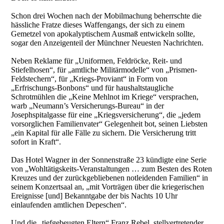
Schon drei Wochen nach der Mobilmachung beherrschte die
hässliche Fratze dieses Waffengangs, der sich zu einem
Gemetzel von apokalyptischem Ausmaß entwickeln sollte,
sogar den Anzeigenteil der Münchner Neuesten Nachrichten.
Neben Reklame für „Uniformen, Feldröcke, Reit- und
Stiefelhosen“, für „amtliche Militärmodelle“ von „Prismen-
Feldstechern“, für „Kriegs-Proviant“ in Form von
„Erfrischungs-Bonbons“ und für haushaltstaugliche
Schrotmühlen die „Keine Mehlnot im Kriege“ versprachen,
warb „Neumann’s Versicherungs-Bureau“ in der
Josephspitalgasse für eine „Kriegsversicherung“, die „jedem
vorsorglichen Familienvater“ Gelegenheit bot, seinen Liebsten
„ein Kapital für alle Fälle zu sichern. Die Versicherung tritt
sofort in Kraft“.
Das Hotel Wagner in der Sonnenstraße 23 kündigte eine Serie
von „Wohltätigskeits-Veranstaltungen … zum Besten des Roten
Kreuzes und der zurückgebliebenen notleidenden Familien“ in
seinem Konzertsaal an, „mit Vorträgen über die kriegerischen
Ereignisse [und] Bekanntgabe der bis Nachts 10 Uhr
einlaufenden amtlichen Depeschen“.
Und die „tiefgebeugten Eltern“ Franz Rebel, stellvertretender