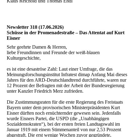
Klaus Reichold und Thomas Endl
Newsletter 318 (17.06.2026)
Schüsse in der Promenadestraße – Das Attentat auf Kurt
Eisner
Sehr geehrte Damen & Herren,
liebe Freundinnen und Freunde der weiß-blauen
Kulturgeschichte,
es ist eine desaströse Zahl: Laut einer Umfrage, die das
Meinungsforschungsinstitut Infratest dimap Anfang Mai dieses
Jahres für den ARD-Deutschlandtrend durchführte, waren nur
12 Prozent der Befragten mit der Arbeit der Bundesregierung
unter Kanzler Friedrich Merz zufrieden.
Die Zustimmungsraten für die erste Regierung des Freistaats
Bayern unter dem provisorischen Ministerpräsidenten Kurt
Eisner dürften noch ernüchternder gewesen sein. Jedenfalls
wurde Eisners Partei, die USPD (die „Unabhängigen
Sozialdemokraten“), bei der ersten freien Landtagswahl im
Januar 1919 mit einem Stimmenanteil von nur 2,53 Prozent
abgestraft. Die erst wenige Wochen zuvor gegründete,