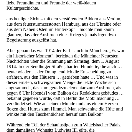
liebe Freundinnen und Freunde der weiß-blauen
Kulturgeschichte,
aus heutiger Sicht – mit den verstörenden Bildern aus Verdun,
aus dem feuersturmzerstörten Hamburg, aus der Ukraine oder
aus dem Nahen Osten im Hinterkopf – möchte man kaum
glauben, dass der Ausbruch eines Krieges jemals irgendwo
Begeisterung ausgelöst hat.
Aber genau das war 1914 der Fall – auch in München. „Es war
ein historischer Moment“, berichten die Münchner Neuesten
Nachrichten über die Stimmung am Samstag, dem 1. August
1914. In der Sendlinger Straße „harrten Hunderte, die auch …
heute wieder … der Drang, endlich die Entscheidung zu
erfahren, aus den Häusern … getrieben hatte … Und was in
dieser ernsten, schweigsamen Menge die letzte Woche sich
angesammelt, das kam geradezu elementar zum Ausbruch, als
gegen 6 Uhr [abends] vom Balkon des Redaktionsgebäudes …
bekannt gegeben wurde, daß in Berlin die Mobilmachung …
verkündet sei. Wie aus einem Munde und aus einem Herzen
flogen drei Hurras zum Himmel. Man schwenkte die Hüte und
winkte mit den Taschentüchern herauf zum Balkon“.
Während ein Teil der Schaulustigen zum Wittelsbacher Palais,
dem damaligen Wohnsitz Ludwigs III. eilte, die