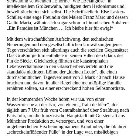
Schwabing schwelgten „Enorme“ wie „Belanglose“ in
intellektuellem Größenwahn, huldigten dem Hedonismus und
beweihräucherten sich selbst. Die Schriftstellerin Else Lasker-
Schüler, eine enge Freundin des Malers Franz Marc und dessen
Gattin Maria, wähnte sich sogar schon in himmlischen Sphären:
„Ein Paradies ist München … Ich bleibe hier für ewig!“
Mit dem wirtschaftlichen Aufschwung, den technischen
Neuerungen und den gesellschaftlichen Umwälzungen jener
Tage verschärften sich allerdings auch die sozialen Gegensätze:
Das Großbürgertum entfaltete in seinen Villen den Glanz des
Fin de Siècle. Gleichzeitig führten die katastrophalen
Lebensverhältnisse in den Glasscherbenvierteln und die
skandalös niedrigen Löhne der „kleinen Leute“, die einen
durchschnittlichen Tagesverdienst von 3 Mark 40 nach Hause
brachten und davon in aller Regel eine mehrköpfige Familie
ernähren sollten, zu einer erschreckend hohen Selbstmordrate.
In der kommenden Woche hören wir u.a. von einer
Wasserrutsche an der Isar, von einem „Train de bière“, der
täglich um 7 Uhr früh vom Centralbahnhof über Straßburg nach
Paris fuhr, um die französische Hauptstadt mit Gerstensaft aus
Münchner Produktion zu versorgen, und von einer
ungeheuerlichen Erscheinung namens Krauthuber, die ob ihrer
„schreckeinflößender Fülle“ in der Lage war, missliebigen