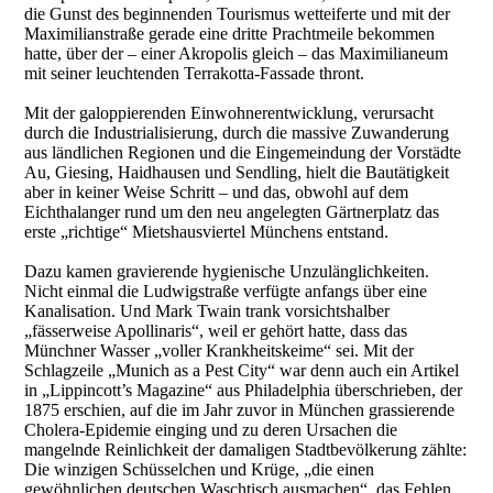
die Gunst des beginnenden Tourismus wetteiferte und mit der
Maximilianstraße gerade eine dritte Prachtmeile bekommen
hatte, über der – einer Akropolis gleich – das Maximilianeum
mit seiner leuchtenden Terrakotta-Fassade thront.
Mit der galoppierenden Einwohnerentwicklung, verursacht
durch die Industrialisierung, durch die massive Zuwanderung
aus ländlichen Regionen und die Eingemeindung der Vorstädte
Au, Giesing, Haidhausen und Sendling, hielt die Bautätigkeit
aber in keiner Weise Schritt – und das, obwohl auf dem
Eichthalanger rund um den neu angelegten Gärtnerplatz das
erste „richtige“ Mietshausviertel Münchens entstand.
Dazu kamen gravierende hygienische Unzulänglichkeiten.
Nicht einmal die Ludwigstraße verfügte anfangs über eine
Kanalisation. Und Mark Twain trank vorsichtshalber
„fässerweise Apollinaris“, weil er gehört hatte, dass das
Münchner Wasser „voller Krankheitskeime“ sei. Mit der
Schlagzeile „Munich as a Pest City“ war denn auch ein Artikel
in „Lippincott’s Magazine“ aus Philadelphia überschrieben, der
1875 erschien, auf die im Jahr zuvor in München grassierende
Cholera-Epidemie einging und zu deren Ursachen die
mangelnde Reinlichkeit der damaligen Stadtbevölkerung zählte:
Die winzigen Schüsselchen und Krüge, „die einen
gewöhnlichen deutschen Waschtisch ausmachen“, das Fehlen