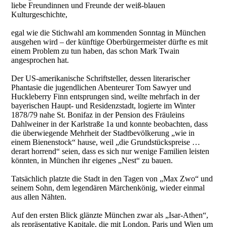
liebe Freundinnen und Freunde der weiß-blauen
Kulturgeschichte,
egal wie die Stichwahl am kommenden Sonntag in München
ausgehen wird – der künftige Oberbürgermeister dürfte es mit
einem Problem zu tun haben, das schon Mark Twain
angesprochen hat.
Der US-amerikanische Schriftsteller, dessen literarischer
Phantasie die jugendlichen Abenteurer Tom Sawyer und
Huckleberry Finn entsprungen sind, weilte mehrfach in der
bayerischen Haupt- und Residenzstadt, logierte im Winter
1878/79 nahe St. Bonifaz in der Pension des Fräuleins
Dahlweiner in der Karlstraße 1a und konnte beobachten, dass
die überwiegende Mehrheit der Stadtbevölkerung „wie in
einem Bienenstock“ hause, weil „die Grundstückspreise …
derart horrend“ seien, dass es sich nur wenige Familien leisten
könnten, in München ihr eigenes „Nest“ zu bauen.
Tatsächlich platzte die Stadt in den Tagen von „Max Zwo“ und
seinem Sohn, dem legendären Märchenkönig, wieder einmal
aus allen Nähten.
Auf den ersten Blick glänzte München zwar als „Isar-Athen“,
als repräsentative Kapitale, die mit London, Paris und Wien um