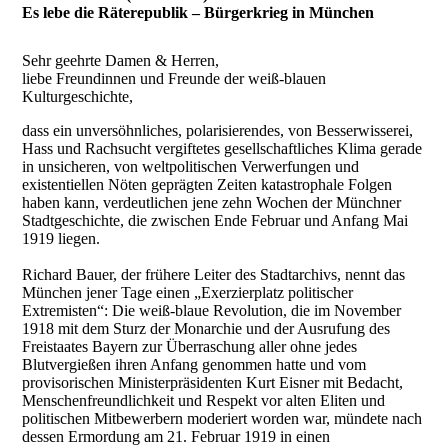
Es lebe die Räterepublik – Bürgerkrieg in München
Sehr geehrte Damen & Herren,
liebe Freundinnen und Freunde der weiß-blauen
Kulturgeschichte,
dass ein unversöhnliches, polarisierendes, von Besserwisserei,
Hass und Rachsucht vergiftetes gesellschaftliches Klima gerade
in unsicheren, von weltpolitischen Verwerfungen und
existentiellen Nöten geprägten Zeiten katastrophale Folgen
haben kann, verdeutlichen jene zehn Wochen der Münchner
Stadtgeschichte, die zwischen Ende Februar und Anfang Mai
1919 liegen.
Richard Bauer, der frühere Leiter des Stadtarchivs, nennt das
München jener Tage einen „Exerzierplatz politischer
Extremisten“: Die weiß-blaue Revolution, die im November
1918 mit dem Sturz der Monarchie und der Ausrufung des
Freistaates Bayern zur Überraschung aller ohne jedes
Blutvergießen ihren Anfang genommen hatte und vom
provisorischen Ministerpräsidenten Kurt Eisner mit Bedacht,
Menschenfreundlichkeit und Respekt vor alten Eliten und
politischen Mitbewerbern moderiert worden war, mündete nach
dessen Ermordung am 21. Februar 1919 in einen