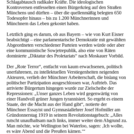
Schlagabtausch radikaler Kräfte. Die ideologischen
Kontroversen entfesselten einen Bürgerkrieg auf den Straßen
Münchens und dürften – über die quellenmäßig belegten 650
Todesopfer hinaus – bis zu 1.200 Münchnerinnen und
Münchnern das Leben gekostet haben.
Letztlich ging es darum, ob aus Bayern – wie von Kurt Eisner
beabsichtigt – eine parlamentarische Demokratie mit gewählten
Abgeordneten verschiedener Parteien werden würde oder aber
eine kommunistische Sowjetrepublik, also eine von Räten
dominierte „Diktatur des Proletariats“ nach Moskauer Vorbild.
Der „Rote Terror“, entfacht von kaum erwachsenen, politisch
unerfahrenen, zu intellektuellen Verstiegenheiten neigenden
Akteuren, verlieh der Münchner Arbeiterschaft, die bislang von
politischer Partizipation ausgeschlossen war, Auftrieb. Das
arrivierte Bürgertum hingegen wurde zur Zielscheibe der
Repressionen: „Unser ganzes Leben wird gegenwärtig von
einer Handvoll grüner Jungen tyrannisiert. So ergeht es einem
Staate, der die Macht aus der Hand gibt“, notierte der
Münchner Essayist und Gymnasiallehrer Josef Hofmiller am
Gründonnerstag 1919 in seinem Revolutionstagebuch: „Alles
rutscht unaufhaltsam nach links, immer weiter dem Abgrund zu.
Man möchte, wie Wellington bei Waterloo, sagen: ‚Ich wollte,
es wäre Abend und die Preußen kämen.‘“