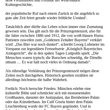
liebe Freundinnen und Freunde der weiß-blauen
Kulturgeschichte,
der populistische Ruf nach einem Zurück in die angeblich so
gute alte Zeit feiert gerade wieder fröhliche Urständ‘.
Tatsächlich aber dürfte das Leben schon immer eine Zumutung
gewesen sein. Das gilt auch für die Prinzregentenzeit, also für
die Jahre zwischen 1886 und 1912, die von weiß-blauen Hurra-
Patrioten zuweilen zum „Goldenen Zeitalter Bayerns“ verklärt
wird: „Das Bier war noch dunkel“, schreibt Georg Lohmeier im
Vorspann zur legendären Fernsehserie „Königlich Bayerisches
Amtsgericht“, die in den späten Tagen Luitpolds spielt. „Die
Menschen waren typisch; die Burschen schneidig, die Dirndln
sittsam … Es war halt noch vieles in Ordnung damals“.
Als rührselige Verklärung der Prinzregentenzeit mögen diese
Zeilen noch durchgehen. Historisch gesehen erzählen sie
allerdings höchstens die halbe Wahrheit.
Freilich: Noch herrschte Frieden. München erlebte eine
kulturelle Blüte und schmückte sich mit monumentalen
Großbauten, darunter der Justizpalast, das Bernheimer-Palais
oder das Künstlerhaus. Im Café Gisela hinter dem Palais
Leuchtenberg wurde der FC Bayern gegründet. Und in