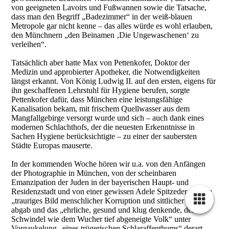
von geeigneten Lavoirs und Fußwannen sowie die Tatsache,
dass man den Begriff „Badezimmer“ in der weiß-blauen
Metropole gar nicht kenne – das alles würde es wohl erlauben,
den Münchnern „den Beinamen ‚Die Ungewaschenen‘ zu
verleihen“.
Tatsächlich aber hatte Max von Pettenkofer, Doktor der
Medizin und approbierter Apotheker, die Notwendigkeiten
längst erkannt. Von König Ludwig II. auf den ersten, eigens für
ihn geschaffenen Lehrstuhl für Hygiene berufen, sorgte
Pettenkofer dafür, dass München eine leistungsfähige
Kanalisation bekam, mit frischem Quellwasser aus dem
Mangfallgebirge versorgt wurde und sich – auch dank eines
modernen Schlachthofs, der die neuesten Erkenntnisse in
Sachen Hygiene berücksichtigte – zu einer der saubersten
Städte Europas mauserte.
In der kommenden Woche hören wir u.a. von den Anfängen
der Photographie in München, von der scheinbaren
Emanzipation der Juden in der bayerischen Haupt- und
Residenzstadt und von einer gewissen Adele Spitzeder, die ein
„trauriges Bild menschlicher Korruption und sittlicher Fäulniß“
abgab und das „ehrliche, gesund und klug denkende, dem
Schwindel wie dem Wucher tief abgeneigte Volk“ unter
Vorgaukelung „eines trügerischen Schlaraffenthums“ derart