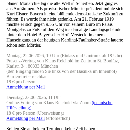
blauen Monarchie lag die alte Welt in Scherben. Jetzt ging es
ans Aufräumen. Als provisorischer Ministerpräsident mühte sich
Kurt Eisner, Bayern in eine blühende demokratische Zukunft zu
führen. Es wurde ihm nicht gedankt. Am 21. Februar 1919
machte er sich gegen 9.55 Uhr von seinem Büro im Palais
Montgelas zu Fuß auf den Weg ins damalige Landtagsgebäude
hinter dem Hotel Bayerischer Hof. Versteckt in einem
Hauseingang an der heutigen Kardinal-Faulhaber-Straße lauerte
schon sein Mörder.
Montag, 22.06.2026, 19 Uhr (Einlass und Umtrunk ab 18 Uhr)
Präsenz-Vortrag von Klaus Reichold im Zentrum St. Bonifaz,
Karlstr. 34, 80333 München
(den Eingang finden Sie links von der Basilika im Innenhof)
Barrierefrei erreichbar
18 € pro Person
Anmeldung per Mail
Dienstag, 23.06.2026, 11 Uhr
Online-Vortrag von Klaus Reichold via Zoom
(technische
Hilfestellung)
18 € pro Person (Überweisung)
Anmeldung per Mail
(erforderlich)
Sollten Sie an beiden Terminen keine Zeit haben,