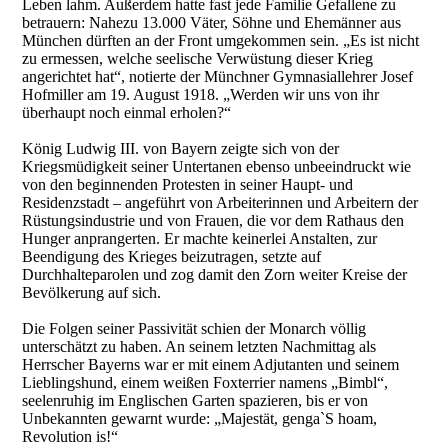
Leben lahm. Außerdem hatte fast jede Familie Gefallene zu
betrauern: Nahezu 13.000 Väter, Söhne und Ehemänner aus
München dürften an der Front umgekommen sein. „Es ist nicht
zu ermessen, welche seelische Verwüstung dieser Krieg
angerichtet hat“, notierte der Münchner Gymnasiallehrer Josef
Hofmiller am 19. August 1918. „Werden wir uns von ihr
überhaupt noch einmal erholen?“
König Ludwig III. von Bayern zeigte sich von der
Kriegsmüdigkeit seiner Untertanen ebenso unbeeindruckt wie
von den beginnenden Protesten in seiner Haupt- und
Residenzstadt – angeführt von Arbeiterinnen und Arbeitern der
Rüstungsindustrie und von Frauen, die vor dem Rathaus den
Hunger anprangerten. Er machte keinerlei Anstalten, zur
Beendigung des Krieges beizutragen, setzte auf
Durchhalteparolen und zog damit den Zorn weiter Kreise der
Bevölkerung auf sich.
Die Folgen seiner Passivität schien der Monarch völlig
unterschätzt zu haben. An seinem letzten Nachmittag als
Herrscher Bayerns war er mit einem Adjutanten und seinem
Lieblingshund, einem weißen Foxterrier namens „Bimbl“,
seelenruhig im Englischen Garten spazieren, bis er von
Unbekannten gewarnt wurde: „Majestät, genga`S hoam,
Revolution is!“