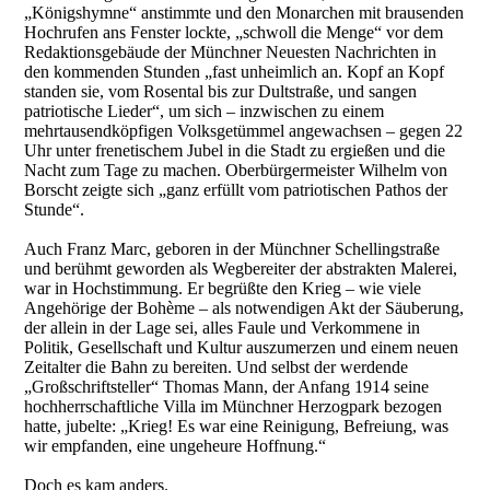
„Königshymne“ anstimmte und den Monarchen mit brausenden
Hochrufen ans Fenster lockte, „schwoll die Menge“ vor dem
Redaktionsgebäude der Münchner Neuesten Nachrichten in
den kommenden Stunden „fast unheimlich an. Kopf an Kopf
standen sie, vom Rosental bis zur Dultstraße, und sangen
patriotische Lieder“, um sich – inzwischen zu einem
mehrtausendköpfigen Volksgetümmel angewachsen – gegen 22
Uhr unter frenetischem Jubel in die Stadt zu ergießen und die
Nacht zum Tage zu machen. Oberbürgermeister Wilhelm von
Borscht zeigte sich „ganz erfüllt vom patriotischen Pathos der
Stunde“.
Auch Franz Marc, geboren in der Münchner Schellingstraße
und berühmt geworden als Wegbereiter der abstrakten Malerei,
war in Hochstimmung. Er begrüßte den Krieg – wie viele
Angehörige der Bohème – als notwendigen Akt der Säuberung,
der allein in der Lage sei, alles Faule und Verkommene in
Politik, Gesellschaft und Kultur auszumerzen und einem neuen
Zeitalter die Bahn zu bereiten. Und selbst der werdende
„Großschriftsteller“ Thomas Mann, der Anfang 1914 seine
hochherrschaftliche Villa im Münchner Herzogpark bezogen
hatte, jubelte: „Krieg! Es war eine Reinigung, Befreiung, was
wir empfanden, eine ungeheure Hoffnung.“
Doch es kam anders.