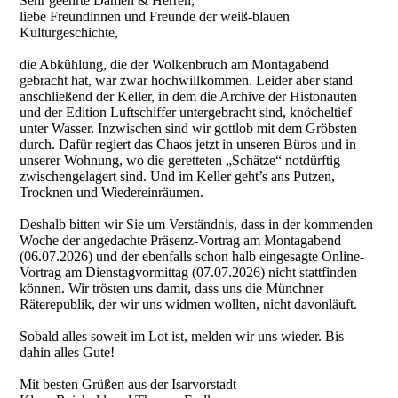
Sehr geehrte Damen & Herren,
liebe Freundinnen und Freunde der weiß-blauen
Kulturgeschichte,
die Abkühlung, die der Wolkenbruch am Montagabend
gebracht hat, war zwar hochwillkommen. Leider aber stand
anschließend der Keller, in dem die Archive der Histonauten
und der Edition Luftschiffer untergebracht sind, knöcheltief
unter Wasser. Inzwischen sind wir gottlob mit dem Gröbsten
durch. Dafür regiert das Chaos jetzt in unseren Büros und in
unserer Wohnung, wo die geretteten „Schätze“ notdürftig
zwischengelagert sind. Und im Keller geht’s ans Putzen,
Trocknen und Wiedereinräumen.
Deshalb bitten wir Sie um Verständnis, dass in der kommenden
Woche der angedachte Präsenz-Vortrag am Montagabend
(06.07.2026) und der ebenfalls schon halb eingesagte Online-
Vortrag am Dienstagvormittag (07.07.2026) nicht stattfinden
können. Wir trösten uns damit, dass uns die Münchner
Räterepublik, der wir uns widmen wollten, nicht davonläuft.
Sobald alles soweit im Lot ist, melden wir uns wieder. Bis
dahin alles Gute!
Mit besten Grüßen aus der Isarvorstadt