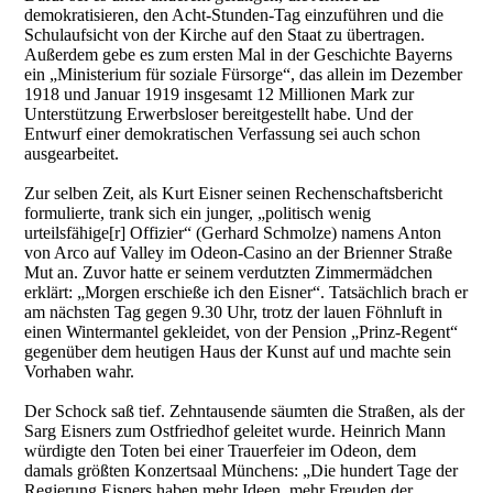
demokratisieren, den Acht-Stunden-Tag einzuführen und die
Schulaufsicht von der Kirche auf den Staat zu übertragen.
Außerdem gebe es zum ersten Mal in der Geschichte Bayerns
ein „Ministerium für soziale Fürsorge“, das allein im Dezember
1918 und Januar 1919 insgesamt 12 Millionen Mark zur
Unterstützung Erwerbsloser bereitgestellt habe. Und der
Entwurf einer demokratischen Verfassung sei auch schon
ausgearbeitet.
Zur selben Zeit, als Kurt Eisner seinen Rechenschaftsbericht
formulierte, trank sich ein junger, „politisch wenig
urteilsfähige[r] Offizier“ (Gerhard Schmolze) namens Anton
von Arco auf Valley im Odeon-Casino an der Brienner Straße
Mut an. Zuvor hatte er seinem verdutzten Zimmermädchen
erklärt: „Morgen erschieße ich den Eisner“. Tatsächlich brach er
am nächsten Tag gegen 9.30 Uhr, trotz der lauen Föhnluft in
einen Wintermantel gekleidet, von der Pension „Prinz-Regent“
gegenüber dem heutigen Haus der Kunst auf und machte sein
Vorhaben wahr.
Der Schock saß tief. Zehntausende säumten die Straßen, als der
Sarg Eisners zum Ostfriedhof geleitet wurde. Heinrich Mann
würdigte den Toten bei einer Trauerfeier im Odeon, dem
damals größten Konzertsaal Münchens: „Die hundert Tage der
Regierung Eisners haben mehr Ideen, mehr Freuden der